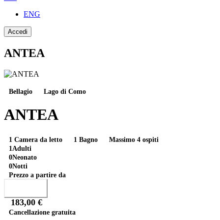
ENG
Accedi
ANTEA
Bellagio
Lago di Como
ANTEA
1 Camera da letto
1 Bagno
Massimo 4 ospiti
1
Adulti
0
Neonato
0
Notti
Prezzo a partire da
Prenota
183,00 €
Cancellazione gratuita