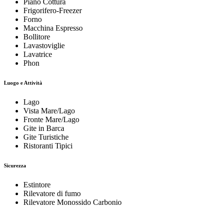
Piano Cottura
Frigorifero-Freezer
Forno
Macchina Espresso
Bollitore
Lavastoviglie
Lavatrice
Phon
Luogo e Attività
Lago
Vista Mare/Lago
Fronte Mare/Lago
Gite in Barca
Gite Turistiche
Ristoranti Tipici
Sicurezza
Estintore
Rilevatore di fumo
Rilevatore Monossido Carbonio