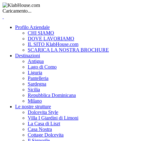
Caricamento...
Profilo Aziendale
CHI SIAMO
DOVE LAVORIAMO
IL SITO KlabHouse.com
SCARICA LA NOSTRA BROCHURE
Destinazioni
Antigua
Lago di Como
Liguria
Pantelleria
Sardegna
Sicilia
Repubblica Dominicana
Milano
Le nostre strutture
Dolcevita Style
Villa I Giardini di Limoni
La Casa di Liszt
Casa Nostra
Cottage Dolcevita
Il Signorile