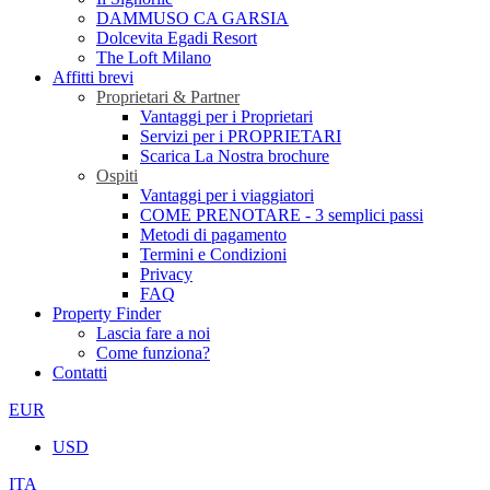
DAMMUSO CA GARSIA
Dolcevita Egadi Resort
The Loft Milano
Affitti brevi
Proprietari & Partner
Vantaggi per i Proprietari
Servizi per i PROPRIETARI
Scarica La Nostra brochure
Ospiti
Vantaggi per i viaggiatori
COME PRENOTARE - 3 semplici passi
Metodi di pagamento
Termini e Condizioni
Privacy
FAQ
Property Finder
Lascia fare a noi
Come funziona?
Contatti
EUR
USD
ITA