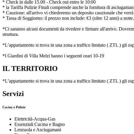
* Check in dalle 15.00 - Check out entro le 10:00
* la Tariffa Pulizie Finali comprende anche la fornitura di asciugamani e
* Cauzione: all'arrivo vi chiederemo un deposito cauzionale che verrà re
* Tassa di Soggiorno: il prezzo non include: €3 (oltre 12 anni) a notte.
*Ci saranno alcuni documenti da rivedere e firmare all'arrivo. Dovremo 
struttura.
*L’appartamento si trova in una zona a traffico limitato ( ZTL ) gli os
*I Giardini di Villa Melzi hanno i seguenti orari 10-19
IL TERRITORIO
*L’appartamento si trova in una zona a traffico limitato ( ZTL ) gli os
Servizi
Cucina e Pulizie
Elettricità-Acqua-Gas
Essenziali Cucina e Bagno
Lenzuola e Asciugamani