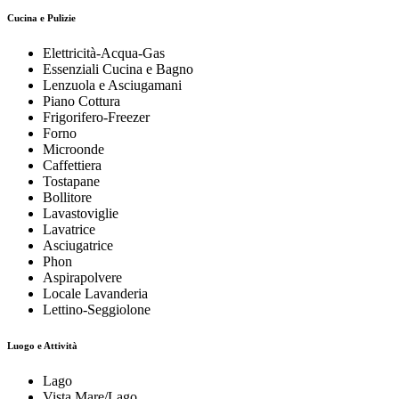
Cucina e Pulizie
Elettricità-Acqua-Gas
Essenziali Cucina e Bagno
Lenzuola e Asciugamani
Piano Cottura
Frigorifero-Freezer
Forno
Microonde
Caffettiera
Tostapane
Bollitore
Lavastoviglie
Lavatrice
Asciugatrice
Phon
Aspirapolvere
Locale Lavanderia
Lettino-Seggiolone
Luogo e Attività
Lago
Vista Mare/Lago