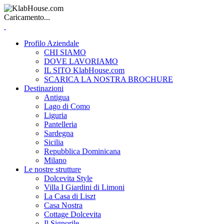
Caricamento...
Profilo Aziendale
CHI SIAMO
DOVE LAVORIAMO
IL SITO KlabHouse.com
SCARICA LA NOSTRA BROCHURE
Destinazioni
Antigua
Lago di Como
Liguria
Pantelleria
Sardegna
Sicilia
Repubblica Dominicana
Milano
Le nostre strutture
Dolcevita Style
Villa I Giardini di Limoni
La Casa di Liszt
Casa Nostra
Cottage Dolcevita
Il Signorile