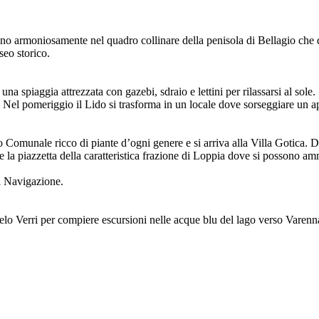
scono armoniosamente nel quadro collinare della penisola di Bellagio che d
seo storico.
 una spiaggia attrezzata con gazebi, sdraio e lettini per rilassarsi al sole.
. Nel pomeriggio il Lido si trasforma in un locale dove sorseggiare un ap
rco Comunale ricco di piante d’ogni genere e si arriva alla Villa Gotica. 
nge la piazzetta della caratteristica frazione di Loppia dove si possono a
di Navigazione.
gelo Verri per compiere escursioni nelle acque blu del lago verso Vare