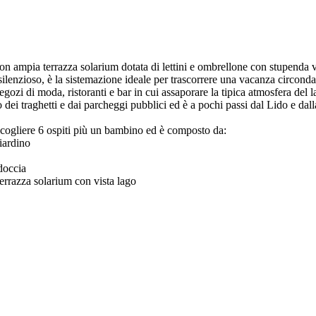
pia terrazza solarium dotata di lettini e ombrellone con stupenda vista
ilenzioso, è la sistemazione ideale per trascorrere una vacanza circonda
gozi di moda, ristoranti e bar in cui assaporare la tipica atmosfera del l
 dei traghetti e dai parcheggi pubblici ed è a pochi passi dal Lido e dall
ccogliere 6 ospiti più un bambino ed è composto da:
iardino
doccia
rrazza solarium con vista lago