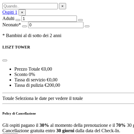
Richiedi informazioni
×
Ospiti
1
×
Adulti
Neonato*
* Bambini al di sotto dei 2 anni
LISZT TOWER
Prezzo Totale
€0,00
Sconto
0%
Tassa di servizio
€0,00
Tassa di pulizia
€200,00
Totale
Seleziona le date per vedere il totale
Policy di Cancellazione
Gli ospiti pagano il
30%
al momento della prenotazione e il
70%
30 g
Cancellazione gratuita entro
30 giorni
dalla data del Check-In.