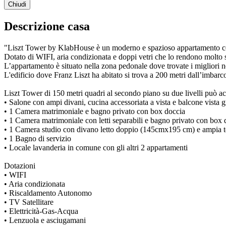
Chiudi
Descrizione casa
"Liszt Tower by KlabHouse è un moderno e spazioso appartamento con am
Dotato di WIFI, aria condizionata e doppi vetri che lo rendono molto s
L’appartamento è situato nella zona pedonale dove trovate i migliori ne
L'edificio dove Franz Liszt ha abitato si trova a 200 metri dall’imbarco
Liszt Tower di 150 metri quadri al secondo piano su due livelli può a
• Salone con ampi divani, cucina accessoriata a vista e balcone vista g
• 1 Camera matrimoniale e bagno privato con box doccia
• 1 Camera matrimoniale con letti separabili e bagno privato con box 
• 1 Camera studio con divano letto doppio (145cmx195 cm) e ampia te
• 1 Bagno di servizio
• Locale lavanderia in comune con gli altri 2 appartamenti
Dotazioni
• WIFI
• Aria condizionata
• Riscaldamento Autonomo
• TV Satellitare
• Elettricità-Gas-Acqua
• Lenzuola e asciugamani