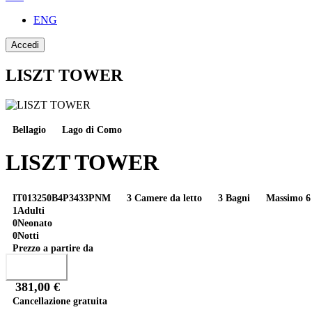
ENG
Accedi
LISZT TOWER
Bellagio
Lago di Como
LISZT TOWER
IT013250B4P3433PNM
3 Camere da letto
3 Bagni
Massimo 6 
1
Adulti
0
Neonato
0
Notti
Prezzo a partire da
Prenota
381,00 €
Cancellazione gratuita