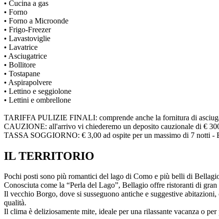
• Cucina a gas
• Forno
• Forno a Microonde
• Frigo-Freezer
• Lavastoviglie
• Lavatrice
• Asciugatrice
• Bollitore
• Tostapane
• Aspirapolvere
• Lettino e seggiolone
• Lettini e ombrellone
TARIFFA PULIZIE FINALI: comprende anche la fornitura di asciugamani 
CAUZIONE: all'arrivo vi chiederemo un deposito cauzionale di € 300 che
TASSA SOGGIORNO: € 3,00 ad ospite per un massimo di 7 notti - Ese
IL TERRITORIO
Pochi posti sono più romantici del lago di Como e più belli di Bellagi
Conosciuta come la “Perla del Lago”, Bellagio offre ristoranti di gran 
Il vecchio Borgo, dove si susseguono antiche e suggestive abitazioni, è 
qualità.
Il clima è deliziosamente mite, ideale per una rilassante vacanza o per 