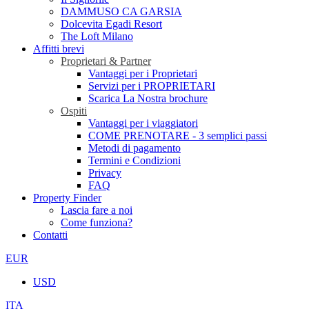
DAMMUSO CA GARSIA
Dolcevita Egadi Resort
The Loft Milano
Affitti brevi
Proprietari & Partner
Vantaggi per i Proprietari
Servizi per i PROPRIETARI
Scarica La Nostra brochure
Ospiti
Vantaggi per i viaggiatori
COME PRENOTARE - 3 semplici passi
Metodi di pagamento
Termini e Condizioni
Privacy
FAQ
Property Finder
Lascia fare a noi
Come funziona?
Contatti
EUR
USD
ITA